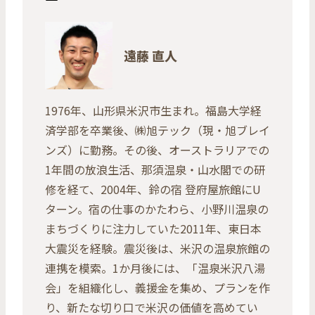
遠藤 直人
1976年、山形県米沢市生まれ。福島大学経
済学部を卒業後、㈱旭テック（現・旭ブレイ
ンズ）に勤務。その後、オーストラリアでの
1年間の放浪生活、那須温泉・山水閣での研
修を経て、2004年、鈴の宿 登府屋旅館にU
ターン。宿の仕事のかたわら、小野川温泉の
まちづくりに注力していた2011年、東日本
大震災を経験。震災後は、米沢の温泉旅館の
連携を模索。1か月後には、「温泉米沢八湯
会」を組織化し、義援金を集め、プランを作
り、新たな切り口で米沢の価値を高めてい