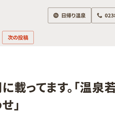
日帰り温泉
023
次の投稿
聞に​載ってます。​「温
せ」