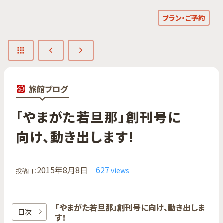
プラン・ご予約
旅館ブログ
「やまが​た​若旦那」​創刊号に​
向け、​動き出します！
2015年8月8日
627
views
投稿日：
「やまが​た​若旦那」​創刊号に​向け、​動き出しま
目次
す！