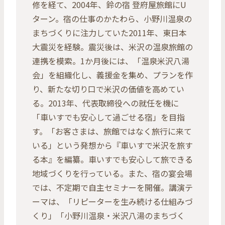
修を経て、2004年、鈴の宿 登府屋旅館にU
ターン。宿の仕事のかたわら、小野川温泉の
まちづくりに注力していた2011年、東日本
大震災を経験。震災後は、米沢の温泉旅館の
連携を模索。1か月後には、「温泉米沢八湯
会」を組織化し、義援金を集め、プランを作
り、新たな切り口で米沢の価値を高めてい
る。2013年、代表取締役への就任を機に
「車いすでも安心して過ごせる宿」を目指
す。「お客さまは、旅館ではなく旅行に来て
いる」という発想から『車いすで米沢を旅す
る本』を編纂。車いすでも安心して旅できる
地域づくりを行っている。また、宿の宴会場
では、不定期で自主セミナーを開催。講演テ
ーマは、「リピーターを生み続ける仕組みづ
くり」「小野川温泉・米沢八湯のまちづく