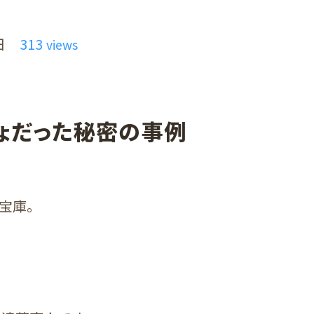
日
313
views
ょだった秘密の事例
宝庫。