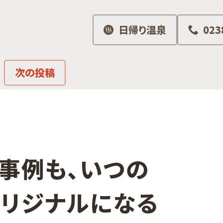
日帰り温泉
023
次の投稿
事例も、​いつの​
リジナルに​なる