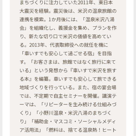
まちづくりに注力していた2011年、東日本
大震災を経験。震災後は、米沢の温泉旅館の
連携を模索。1か月後には、「温泉米沢八湯
会」を組織化し、義援金を集め、プランを作
り、新たな切り口で米沢の価値を高めてい
る。2013年、代表取締役への就任を機に
「車いすでも安心して過ごせる宿」を目指
す。「お客さまは、旅館ではなく旅行に来て
いる」という発想から『車いすで米沢を旅す
る本』を編纂。車いすでも安心して旅できる
地域づくりを行っている。また、宿の宴会場
では、不定期で自主セミナーを開催。講演テ
ーマは、「リピーターを生み続ける仕組みづ
くり」「小野川温泉・米沢八湯のまちづく
り」「補助金・マスコミ・ソーシャルメディ
ア活用法」「燃料は、捨てる温泉熱！ヒート