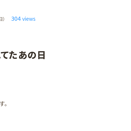
304
views
日）
れてたあの日
す。