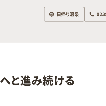
日帰り温泉
023
前へと​進み続ける​