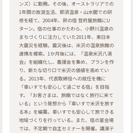
ンズ）に勤務。その後、オーストラリアでの
1年間の放浪生活、那須温泉・山水閣での研
修を経て、2004年、鈴の宿 登府屋旅館にU
ターン。宿の仕事のかたわら、小野川温泉の
まちづくりに注力していた2011年、東日本
大震災を経験。震災後は、米沢の温泉旅館の
連携を模索。1か月後には、「温泉米沢八湯
会」を組織化し、義援金を集め、プランを作
り、新たな切り口で米沢の価値を高めてい
る。2013年、代表取締役への就任を機に
「車いすでも安心して過ごせる宿」を目指
す。「お客さまは、旅館ではなく旅行に来て
いる」という発想から『車いすで米沢を旅す
る本』を編纂。車いすでも安心して旅できる
地域づくりを行っている。また、宿の宴会場
では、不定期で自主セミナーを開催。講演テ