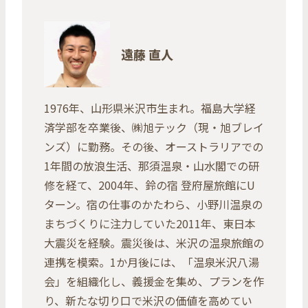
遠藤 直人
1976年、山形県米沢市生まれ。福島大学経
済学部を卒業後、㈱旭テック（現・旭ブレイ
ンズ）に勤務。その後、オーストラリアでの
1年間の放浪生活、那須温泉・山水閣での研
修を経て、2004年、鈴の宿 登府屋旅館にU
ターン。宿の仕事のかたわら、小野川温泉の
まちづくりに注力していた2011年、東日本
大震災を経験。震災後は、米沢の温泉旅館の
連携を模索。1か月後には、「温泉米沢八湯
会」を組織化し、義援金を集め、プランを作
り、新たな切り口で米沢の価値を高めてい