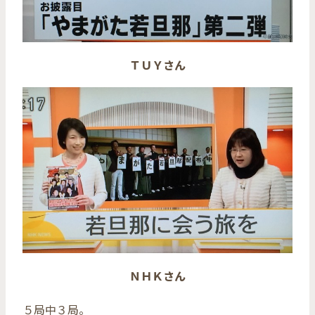
ＴＵＹさん
ＮＨＫさん
５局中３局。