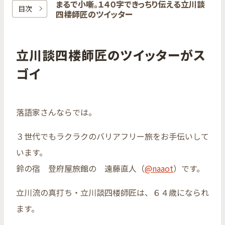
まるで​小噺。​１４０字できっちり​伝える​立川談
目次
四楼師匠の​ツイッター
立川談四楼師匠のツイッターがス
ゴイ
落語家さんならでは。
３世代でもラクラクのバリアフリー旅をお手伝いして
います。
鈴の宿 登府屋旅館の 遠藤直人（
@naaot
）です。
立川流の真打ち・立川談四楼師匠は、６４歳になられ
ます。