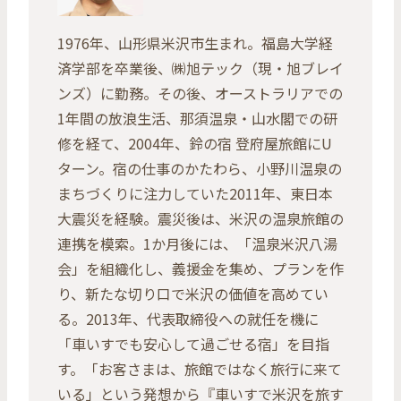
1976年、山形県米沢市生まれ。福島大学経
済学部を卒業後、㈱旭テック（現・旭ブレイ
ンズ）に勤務。その後、オーストラリアでの
1年間の放浪生活、那須温泉・山水閣での研
修を経て、2004年、鈴の宿 登府屋旅館にU
ターン。宿の仕事のかたわら、小野川温泉の
まちづくりに注力していた2011年、東日本
大震災を経験。震災後は、米沢の温泉旅館の
連携を模索。1か月後には、「温泉米沢八湯
会」を組織化し、義援金を集め、プランを作
り、新たな切り口で米沢の価値を高めてい
る。2013年、代表取締役への就任を機に
「車いすでも安心して過ごせる宿」を目指
す。「お客さまは、旅館ではなく旅行に来て
いる」という発想から『車いすで米沢を旅す