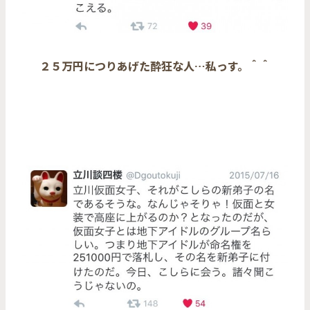
２５万円につりあげた酔狂な人…私っす。＾＾