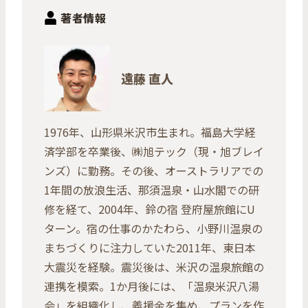
著者情報
遠藤 直人
1976年、山形県米沢市生まれ。福島大学経
済学部を卒業後、㈱旭テック（現・旭ブレイ
ンズ）に勤務。その後、オーストラリアでの
1年間の放浪生活、那須温泉・山水閣での研
修を経て、2004年、鈴の宿 登府屋旅館にU
ターン。宿の仕事のかたわら、小野川温泉の
まちづくりに注力していた2011年、東日本
大震災を経験。震災後は、米沢の温泉旅館の
連携を模索。1か月後には、「温泉米沢八湯
会」を組織化し、義援金を集め、プランを作