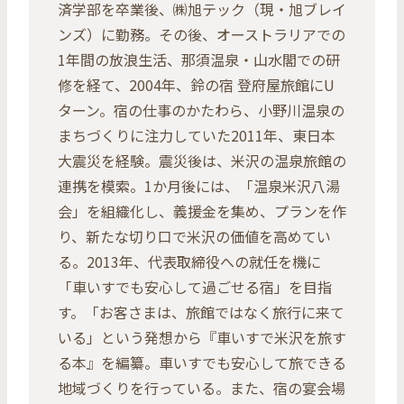
済学部を卒業後、㈱旭テック（現・旭ブレイ
ンズ）に勤務。その後、オーストラリアでの
1年間の放浪生活、那須温泉・山水閣での研
修を経て、2004年、鈴の宿 登府屋旅館にU
ターン。宿の仕事のかたわら、小野川温泉の
まちづくりに注力していた2011年、東日本
大震災を経験。震災後は、米沢の温泉旅館の
連携を模索。1か月後には、「温泉米沢八湯
会」を組織化し、義援金を集め、プランを作
り、新たな切り口で米沢の価値を高めてい
る。2013年、代表取締役への就任を機に
「車いすでも安心して過ごせる宿」を目指
す。「お客さまは、旅館ではなく旅行に来て
いる」という発想から『車いすで米沢を旅す
る本』を編纂。車いすでも安心して旅できる
地域づくりを行っている。また、宿の宴会場