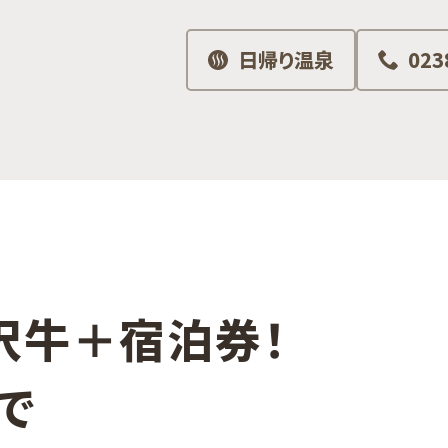
日帰り温泉
023
沢牛＋​宿泊券！​
​