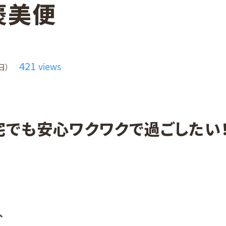
褒美便
421
views
日）
宅でも安心ワクワクで過ごしたい
、