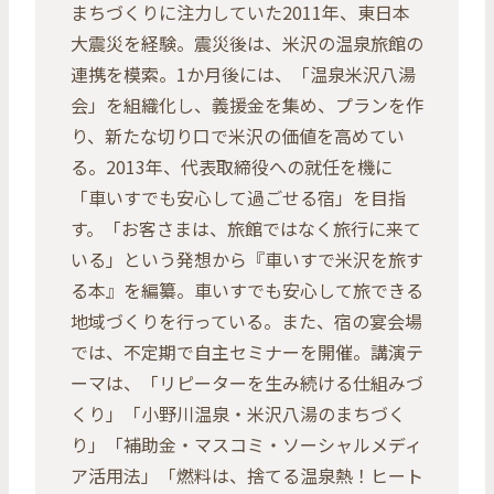
まちづくりに注力していた2011年、東日本
大震災を経験。震災後は、米沢の温泉旅館の
連携を模索。1か月後には、「温泉米沢八湯
会」を組織化し、義援金を集め、プランを作
り、新たな切り口で米沢の価値を高めてい
る。2013年、代表取締役への就任を機に
「車いすでも安心して過ごせる宿」を目指
す。「お客さまは、旅館ではなく旅行に来て
いる」という発想から『車いすで米沢を旅す
る本』を編纂。車いすでも安心して旅できる
地域づくりを行っている。また、宿の宴会場
では、不定期で自主セミナーを開催。講演テ
ーマは、「リピーターを生み続ける仕組みづ
くり」「小野川温泉・米沢八湯のまちづく
り」「補助金・マスコミ・ソーシャルメディ
ア活用法」「燃料は、捨てる温泉熱！ヒート