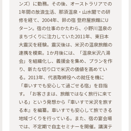
ンズ）に勤務。その後、オーストラリアでの
1年間の放浪生活、那須温泉・山水閣での研
修を経て、2004年、鈴の宿 登府屋旅館にU
ターン。宿の仕事のかたわら、小野川温泉の
まちづくりに注力していた2011年、東日本
大震災を経験。震災後は、米沢の温泉旅館の
連携を模索。1か月後には、「温泉米沢八湯
会」を組織化し、義援金を集め、プランを作
り、新たな切り口で米沢の価値を高めてい
る。2013年、代表取締役への就任を機に
「車いすでも安心して過ごせる宿」を目指
す。「お客さまは、旅館ではなく旅行に来て
いる」という発想から『車いすで米沢を旅す
る本』を編纂。車いすでも安心して旅できる
地域づくりを行っている。また、宿の宴会場
では、不定期で自主セミナーを開催。講演テ