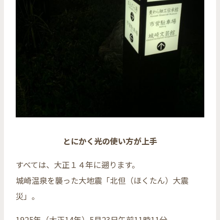
とにかく光の使い方が上手
すべては、大正１４年に遡ります。
城崎温泉を襲った大地震「北但（ほくたん）大震
災」。
1925年（大正14年）5月23日午前11時11分。