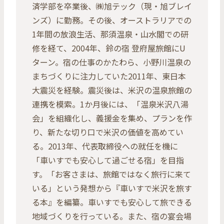
済学部を卒業後、㈱旭テック（現・旭ブレイ
ンズ）に勤務。その後、オーストラリアでの
1年間の放浪生活、那須温泉・山水閣での研
修を経て、2004年、鈴の宿 登府屋旅館にU
ターン。宿の仕事のかたわら、小野川温泉の
まちづくりに注力していた2011年、東日本
大震災を経験。震災後は、米沢の温泉旅館の
連携を模索。1か月後には、「温泉米沢八湯
会」を組織化し、義援金を集め、プランを作
り、新たな切り口で米沢の価値を高めてい
る。2013年、代表取締役への就任を機に
「車いすでも安心して過ごせる宿」を目指
す。「お客さまは、旅館ではなく旅行に来て
いる」という発想から『車いすで米沢を旅す
る本』を編纂。車いすでも安心して旅できる
地域づくりを行っている。また、宿の宴会場