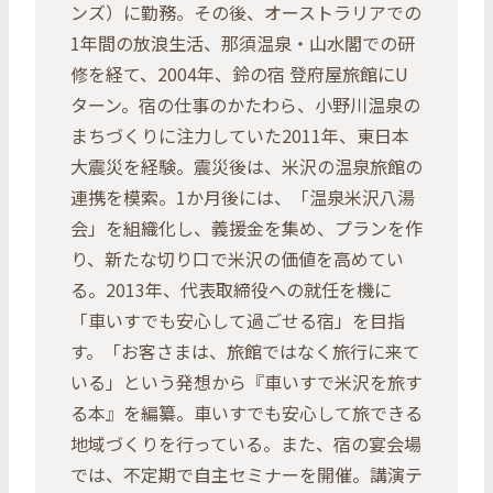
ンズ）に勤務。その後、オーストラリアでの
1年間の放浪生活、那須温泉・山水閣での研
修を経て、2004年、鈴の宿 登府屋旅館にU
ターン。宿の仕事のかたわら、小野川温泉の
まちづくりに注力していた2011年、東日本
大震災を経験。震災後は、米沢の温泉旅館の
連携を模索。1か月後には、「温泉米沢八湯
会」を組織化し、義援金を集め、プランを作
り、新たな切り口で米沢の価値を高めてい
る。2013年、代表取締役への就任を機に
「車いすでも安心して過ごせる宿」を目指
す。「お客さまは、旅館ではなく旅行に来て
いる」という発想から『車いすで米沢を旅す
る本』を編纂。車いすでも安心して旅できる
地域づくりを行っている。また、宿の宴会場
では、不定期で自主セミナーを開催。講演テ