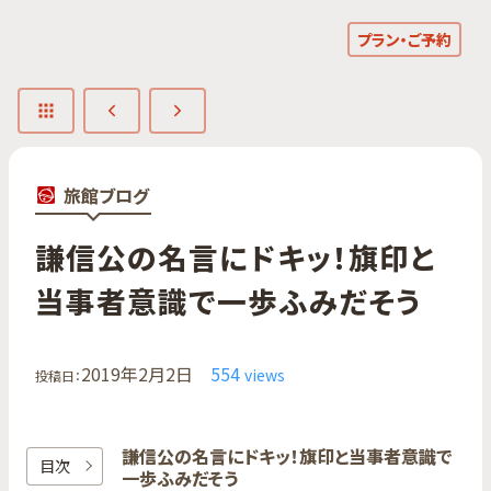
プラン・ご予約
旅館ブログ
謙信公の​名言に​ドキッ！​旗印と​
当事者意識で​一歩ふみだ​そう
2019年2月2日
554
views
投稿日：
謙信公の​名言に​ドキッ！​旗印と​当事者意識で​
目次
一歩ふみだ​そう