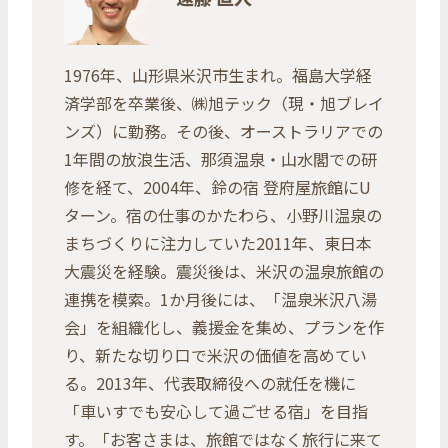
1976年、山形県米沢市生まれ。福島大学経
済学部を卒業後、㈱旭テック（現・旭ブレイ
ンズ）に勤務。その後、オーストラリアでの
1年間の放浪生活、那須温泉・山水閣での研
修を経て、2004年、鈴の宿 登府屋旅館にU
ターン。宿の仕事のかたわら、小野川温泉の
まちづくりに注力していた2011年、東日本
大震災を経験。震災後は、米沢の温泉旅館の
連携を模索。1か月後には、「温泉米沢八湯
会」を組織化し、義援金を集め、プランを作
り、新たな切り口で米沢の価値を高めてい
る。2013年、代表取締役への就任を機に
「車いすでも安心して過ごせる宿」を目指
す。「お客さまは、旅館ではなく旅行に来て