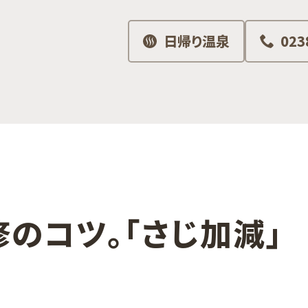
日帰り温泉
023
​コツ。​「さじ加減」