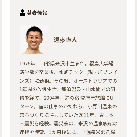
著者情報
遠藤 直人
1976年、山形県米沢市生まれ。福島大学経
済学部を卒業後、㈱旭テック（現・旭ブレイ
ンズ）に勤務。その後、オーストラリアでの
1年間の放浪生活、那須温泉・山水閣での研
修を経て、2004年、鈴の宿 登府屋旅館にU
ターン。宿の仕事のかたわら、小野川温泉の
まちづくりに注力していた2011年、東日本
大震災を経験。震災後は、米沢の温泉旅館の
連携を模索。1か月後には、「温泉米沢八湯