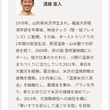
遠藤 直人
1976年、山形県米沢市生まれ。福島大学経
済学部を卒業後、㈱旭テック（現・旭ブレイ
ンズ）に勤務。その後、オーストラリアでの
1年間の放浪生活、那須温泉・山水閣での研
修を経て、2004年、鈴の宿 登府屋旅館にU
ターン。宿の仕事のかたわら、小野川温泉の
まちづくりに注力していた2011年、東日本
大震災を経験。震災後は、米沢の温泉旅館の
連携を模索。1か月後には、「温泉米沢八湯
会」を組織化し、義援金を集め、プランを作
り、新たな切り口で米沢の価値を高めてい
る。2013年、代表取締役への就任を機に
「車いすでも安心して過ごせる宿」を目指