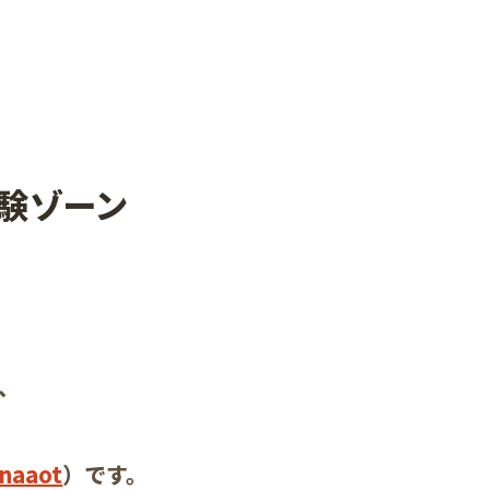
験ゾーン
、
naaot
）です。