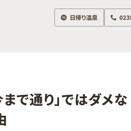
日帰り温泉
023
まで​通り」では​ダメな​
由