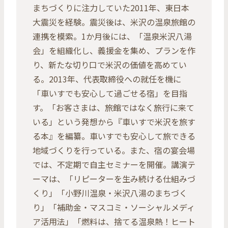
まちづくりに注力していた2011年、東日本
大震災を経験。震災後は、米沢の温泉旅館の
連携を模索。1か月後には、「温泉米沢八湯
会」を組織化し、義援金を集め、プランを作
り、新たな切り口で米沢の価値を高めてい
る。2013年、代表取締役への就任を機に
「車いすでも安心して過ごせる宿」を目指
す。「お客さまは、旅館ではなく旅行に来て
いる」という発想から『車いすで米沢を旅す
る本』を編纂。車いすでも安心して旅できる
地域づくりを行っている。また、宿の宴会場
では、不定期で自主セミナーを開催。講演テ
ーマは、「リピーターを生み続ける仕組みづ
くり」「小野川温泉・米沢八湯のまちづく
り」「補助金・マスコミ・ソーシャルメディ
ア活用法」「燃料は、捨てる温泉熱！ヒート