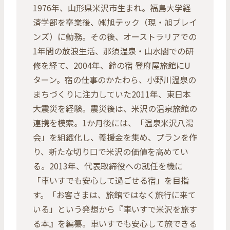
1976年、山形県米沢市生まれ。福島大学経
済学部を卒業後、㈱旭テック（現・旭ブレイ
ンズ）に勤務。その後、オーストラリアでの
1年間の放浪生活、那須温泉・山水閣での研
修を経て、2004年、鈴の宿 登府屋旅館にU
ターン。宿の仕事のかたわら、小野川温泉の
まちづくりに注力していた2011年、東日本
大震災を経験。震災後は、米沢の温泉旅館の
連携を模索。1か月後には、「温泉米沢八湯
会」を組織化し、義援金を集め、プランを作
り、新たな切り口で米沢の価値を高めてい
る。2013年、代表取締役への就任を機に
「車いすでも安心して過ごせる宿」を目指
す。「お客さまは、旅館ではなく旅行に来て
いる」という発想から『車いすで米沢を旅す
る本』を編纂。車いすでも安心して旅できる