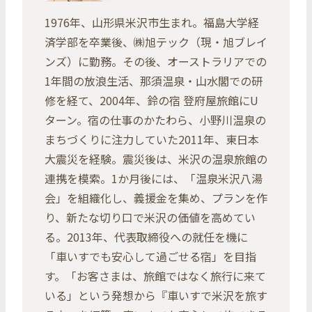
1976年、山形県米沢市生まれ。福島大学経
済学部を卒業後、㈱旭テック（現・旭ブレイ
ンズ）に勤務。その後、オーストラリアでの
1年間の放浪生活、那須温泉・山水閣での研
修を経て、2004年、鈴の宿 登府屋旅館にU
ターン。宿の仕事のかたわら、小野川温泉の
まちづくりに注力していた2011年、東日本
大震災を経験。震災後は、米沢の温泉旅館の
連携を模索。1か月後には、「温泉米沢八湯
会」を組織化し、義援金を集め、プランを作
り、新たな切り口で米沢の価値を高めてい
る。2013年、代表取締役への就任を機に
「車いすでも安心して過ごせる宿」を目指
す。「お客さまは、旅館ではなく旅行に来て
いる」という発想から『車いすで米沢を旅す