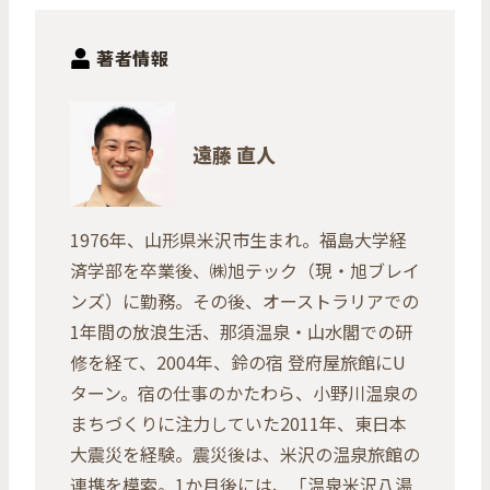
著者情報
遠藤 直人
1976年、山形県米沢市生まれ。福島大学経
済学部を卒業後、㈱旭テック（現・旭ブレイ
ンズ）に勤務。その後、オーストラリアでの
1年間の放浪生活、那須温泉・山水閣での研
修を経て、2004年、鈴の宿 登府屋旅館にU
ターン。宿の仕事のかたわら、小野川温泉の
まちづくりに注力していた2011年、東日本
大震災を経験。震災後は、米沢の温泉旅館の
連携を模索。1か月後には、「温泉米沢八湯