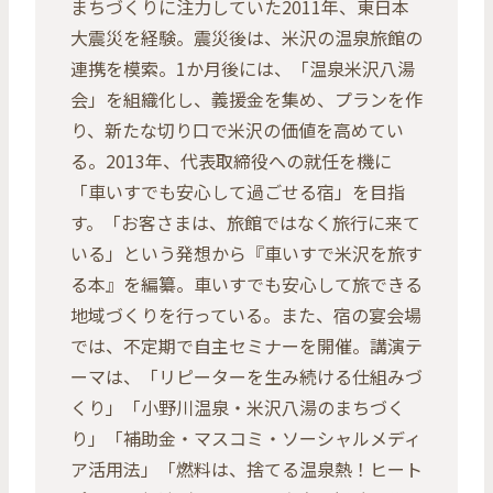
まちづくりに注力していた2011年、東日本
大震災を経験。震災後は、米沢の温泉旅館の
連携を模索。1か月後には、「温泉米沢八湯
会」を組織化し、義援金を集め、プランを作
り、新たな切り口で米沢の価値を高めてい
る。2013年、代表取締役への就任を機に
「車いすでも安心して過ごせる宿」を目指
す。「お客さまは、旅館ではなく旅行に来て
いる」という発想から『車いすで米沢を旅す
る本』を編纂。車いすでも安心して旅できる
地域づくりを行っている。また、宿の宴会場
では、不定期で自主セミナーを開催。講演テ
ーマは、「リピーターを生み続ける仕組みづ
くり」「小野川温泉・米沢八湯のまちづく
り」「補助金・マスコミ・ソーシャルメディ
ア活用法」「燃料は、捨てる温泉熱！ヒート