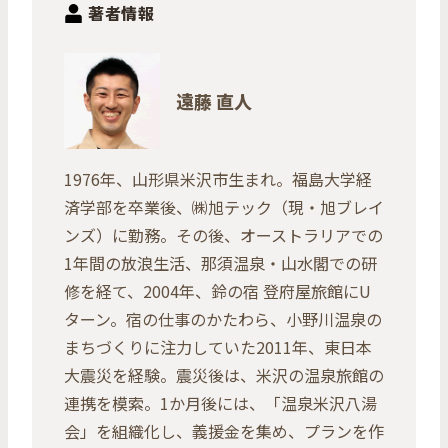
著者情報
遠藤 直人
1976年、山形県米沢市生まれ。福島大学経
済学部を卒業後、㈱旭テック（現・旭ブレイ
ンズ）に勤務。その後、オーストラリアでの
1年間の放浪生活、那須温泉・山水閣での研
修を経て、2004年、鈴の宿 登府屋旅館にU
ターン。宿の仕事のかたわら、小野川温泉の
まちづくりに注力していた2011年、東日本
大震災を経験。震災後は、米沢の温泉旅館の
連携を模索。1か月後には、「温泉米沢八湯
会」を組織化し、義援金を集め、プランを作