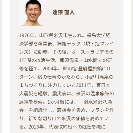
遠藤 直人
1976年、山形県米沢市生まれ。福島大学経
済学部を卒業後、㈱旭テック（現・旭ブレイ
ンズ）に勤務。その後、オーストラリアでの
1年間の放浪生活、那須温泉・山水閣での研
修を経て、2004年、鈴の宿 登府屋旅館にU
ターン。宿の仕事のかたわら、小野川温泉の
まちづくりに注力していた2011年、東日本
大震災を経験。震災後は、米沢の温泉旅館の
連携を模索。1か月後には、「温泉米沢八湯
会」を組織化し、義援金を集め、プランを作
り、新たな切り口で米沢の価値を高めてい
る。2013年、代表取締役への就任を機に