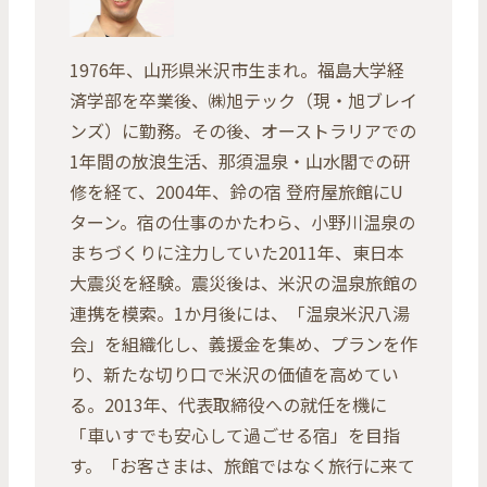
1976年、山形県米沢市生まれ。福島大学経
済学部を卒業後、㈱旭テック（現・旭ブレイ
ンズ）に勤務。その後、オーストラリアでの
1年間の放浪生活、那須温泉・山水閣での研
修を経て、2004年、鈴の宿 登府屋旅館にU
ターン。宿の仕事のかたわら、小野川温泉の
まちづくりに注力していた2011年、東日本
大震災を経験。震災後は、米沢の温泉旅館の
連携を模索。1か月後には、「温泉米沢八湯
会」を組織化し、義援金を集め、プランを作
り、新たな切り口で米沢の価値を高めてい
る。2013年、代表取締役への就任を機に
「車いすでも安心して過ごせる宿」を目指
す。「お客さまは、旅館ではなく旅行に来て