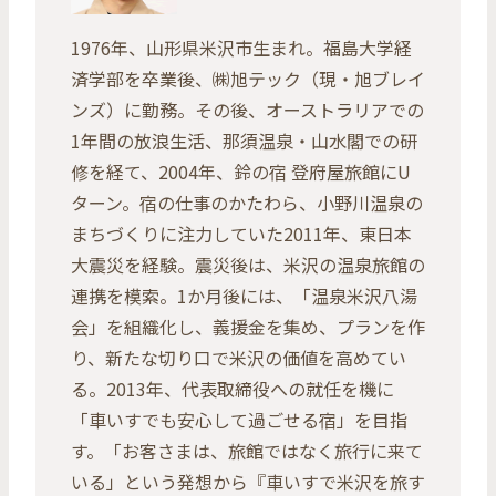
1976年、山形県米沢市生まれ。福島大学経
済学部を卒業後、㈱旭テック（現・旭ブレイ
ンズ）に勤務。その後、オーストラリアでの
1年間の放浪生活、那須温泉・山水閣での研
修を経て、2004年、鈴の宿 登府屋旅館にU
ターン。宿の仕事のかたわら、小野川温泉の
まちづくりに注力していた2011年、東日本
大震災を経験。震災後は、米沢の温泉旅館の
連携を模索。1か月後には、「温泉米沢八湯
会」を組織化し、義援金を集め、プランを作
り、新たな切り口で米沢の価値を高めてい
る。2013年、代表取締役への就任を機に
「車いすでも安心して過ごせる宿」を目指
す。「お客さまは、旅館ではなく旅行に来て
いる」という発想から『車いすで米沢を旅す