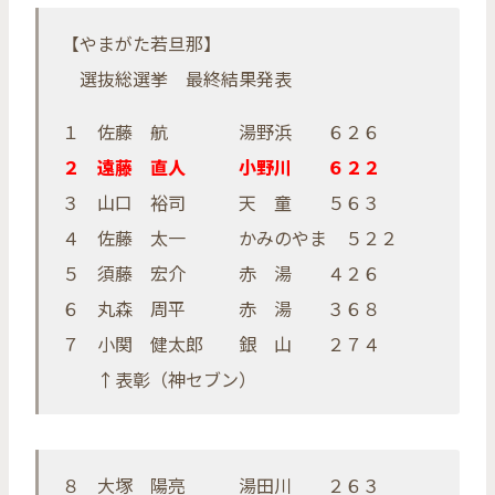
【やまがた若旦那】
選抜総選挙 最終結果発表
１ 佐藤 航 湯野浜 ６２６
２ 遠藤 直人 小野川 ６２２
３ 山口 裕司 天 童 ５６３
４ 佐藤 太一 かみのやま ５２２
５ 須藤 宏介 赤 湯 ４２６
６ 丸森 周平 赤 湯 ３６８
７ 小関 健太郎 銀 山 ２７４
↑表彰（神セブン）
８ 大塚 陽亮 湯田川 ２６３