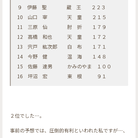
９ 伊藤 聖 蔵 王 ２２３
10 山口 宰 天 童 ２１５
11 三原 仙 肘 折 １７９
12 高橋 和也 天 童 １７２
13 宍戸 紘次郎 白 布 １７１
14 今野 健 温 海 １４８
15 佐藤 達男 かみのやま １００
16 坪沼 宏 東 根 ９１
２位でした…。
事前の予想では、圧倒的有利といわれた私ですが…、