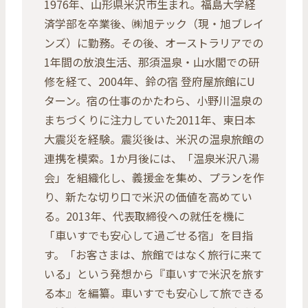
1976年、山形県米沢市生まれ。福島大学経
済学部を卒業後、㈱旭テック（現・旭ブレイ
ンズ）に勤務。その後、オーストラリアでの
1年間の放浪生活、那須温泉・山水閣での研
修を経て、2004年、鈴の宿 登府屋旅館にU
ターン。宿の仕事のかたわら、小野川温泉の
まちづくりに注力していた2011年、東日本
大震災を経験。震災後は、米沢の温泉旅館の
連携を模索。1か月後には、「温泉米沢八湯
会」を組織化し、義援金を集め、プランを作
り、新たな切り口で米沢の価値を高めてい
る。2013年、代表取締役への就任を機に
「車いすでも安心して過ごせる宿」を目指
す。「お客さまは、旅館ではなく旅行に来て
いる」という発想から『車いすで米沢を旅す
る本』を編纂。車いすでも安心して旅できる