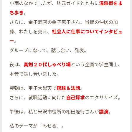
小雨のなかでしたが、地元ガイドとともに
温泉街をま
ち歩き
。
さらに、金子酒店の金子恵子さん、当館の仲居の加
藤、わたしを交え、
社会人に仕事についてインタビュ
ー
。
グループになって、話し合い、発表。
夜は、
真剣２０代しゃべり場
という企画で学生同士、
本音で話し合いました。
翌朝は、甲子大黒天で
瞑想＆法話
。
さらに、就職活動に向けた
自己探求
のエクササイズ。
午後は、私と米沢市役所の相田隆行さんが
講演
。
私のテーマが「みせる」。